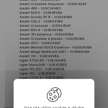
Aixam Crossline impulsion - VLGSV42AF
Aixam 400 - VLGC34VBO
Aixam 500.5 - VLGF45VBA
Aixam Scouty GT R - VLGL09VBA
Aixam City S - VLGK34VBS
Aixam Crossover - VLGSV45AF
Aixam 500.4 - VLGE44VBA
Aixam 751 essence - VLGL49VBA
Aixam Crossline 4 places - VLGL25VBA
Aixam GTO - VLGSV43AF
Aixam Minivan 500.5 Essence - VLGG29VBA
Aixam Mega Multitruck 2007 - VLGN94VBA
Aixam 741 - VLGK44VBA
Ligier XTOO RS - VJRJS44FD
Ligier Nova 500 - VJRJS20FD
Ligier IXO DCI - VJRJS36CR
Ligier 162 - VJRJS16FD
Ligier XTOO 2 - VJRJS28FD
Ligier be two - VJRJS22FD
Ligier XTOO R DCI - VJRJS34CR
Ligier XTOO R - VJRJS34FD
Ligier Dué - VJRJS42FDD
Ligier Optimax DCI - VJRJS40CR
Ligier Optimax Progress - VJRJS40FD
Este site utiliza cookies e dá-lhe