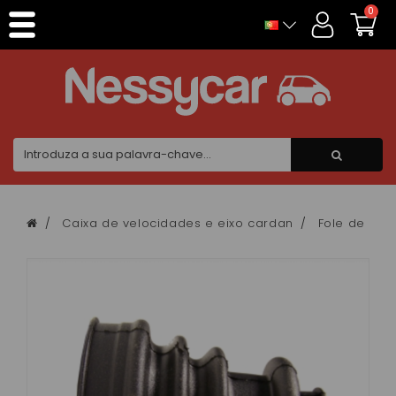
Painel de Gerenciamento de Cookies
0
Caixa de velocidades e eixo cardan
Fole de eix