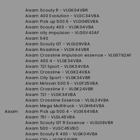
Aixam Scouty R - VLGK04VBR
Aixam 400 Evolution - VLGC34VBA
Aixam Pick up 500.5 - VLGG65VBA
Aixam Scouty 400 - VLGK04VBA
Aixam city impulsion - VLGSV43AF
Aixam 540
Aixam Scouty GT - VLGL09VBA
Aixam Roadline - VLGK44VBR
Aixam Crossline impulsion essence - VLGST92AF
Aixam 400.4 - VLGE34VBA
Aixam 721 Sport - VLGK34VBA
Aixam Crossline - VLGK24VBA
Aixam City Sport - VLGK34VBR
AIxam Minivan 500.5 - VLGF25VBA
Aixam Crossline II - VLGK24VBR
Aixam 721 - VLGK34VBA
Aixam Crossline Essence - VLGL24VBA
Aixam Mega Multitruck - VLGH64VBA
Aixam
Aixam Pick up 500.4 - VLGE64VBA
Aixam 751 - VLGL45VBA
Aixam Scouty GT R Essence - VLGL09VBR
Aixam 500 - VLGC45VBO
Aixam Scouty R 400 - VLGK04VBA
Aixam City - VLGK34VBR