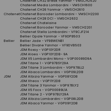
Chatenet CH32 Break Yanmar - VMSCH2620
Chatenet Media Lombardini - VMSCH1600
Chatenet CH26 Yanmar - VMSCH2610
Chatenet
Chatenet Barooder Lombardini - VMSCH2200
Chatenet CH28 DCI - VMSCH2632
Chatenet Chatelaine
Chatenet Barooder Yanmar - VMSCH2201
Chatenet Stella Lombardini - VF9CJF214
Bellier Opale Yanmar - VF9DPB503
Bellier
Bellier Jade - VF9BWENB1
Bellier Divane Yanmar - VF9DVB503
JDM Roxsy - VGP10Y2DR
JDM Aloes - VGP10Y2DB- 9A
JDM X5 Lombardini Mono - VGP00089D9A
JDM Titane 1 - VGP97BSY29A
JDM Titane 3 Lombardini - VGP97BLL2
JDM Abaca Lombardini - VGP09L2DB
JDM
JDM Albizia Yanmar - VGP08Y2DB
JDM Xheos - VGP11Y2DB
JDM Titane 3 Yanmar - VGP97BLY2
JDM X5 Focs - VGP00089L1A
JDM Titane 2 - VGP97BLY29A
JDM Albizia Lombardini - VGP08L2DB
JDM Abaca Yanmar - VGP09Y2DB