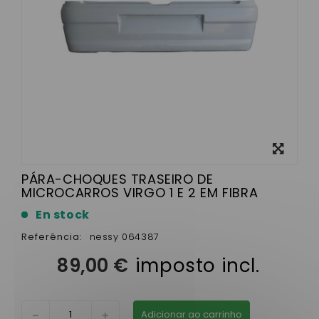
View
larger
PÁRA-CHOQUES TRASEIRO DE
MICROCARROS VIRGO 1 E 2 EM FIBRA
En stock
Referência:
nessy 064387
89,00 €
imposto incl.
Adicionar ao carrinho