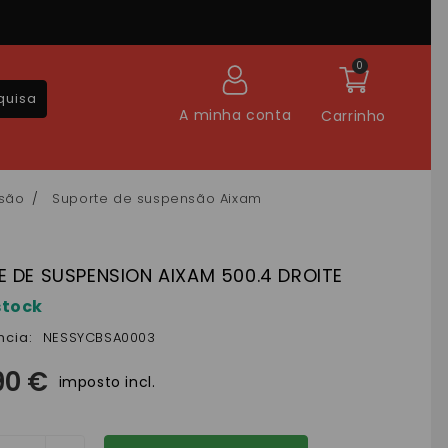
0
quisa
A minha conta
Carrinho
são
Suporte de suspensão Aixam
 DE SUSPENSION AIXAM 500.4 DROITE
stock
ncia:
NESSYCBSA0003
90 €
imposto incl.