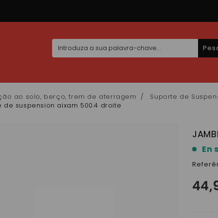
Pes
ção ao solo, berço, trem de aterragem
Suporte de Suspen
 de suspension aixam 500.4 droite
JAMBE
En 
Referê
44,