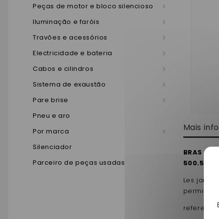
Peças de motor e bloco silencioso
Iluminação e faróis
Travões e acessórios
Electricidade e bateria
Cabos e cilindros
Sistema de exaustão
Pare brise
Pneu e aro
Mais in
Por marca
Silenciador
BRAS DE S
Parceiro de peças usadas
500.5
Les jambe
permis , e
reference 