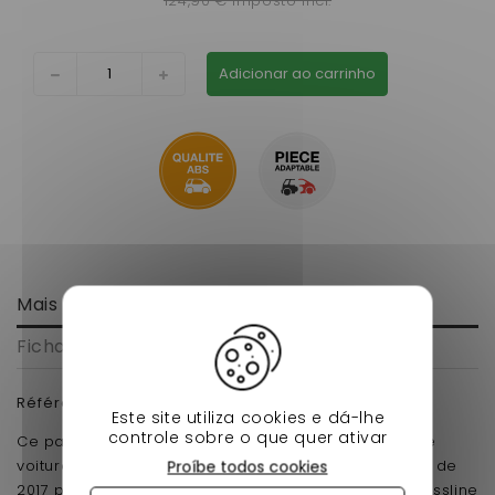
124,90 € imposto incl.
Adicionar ao carrinho
Mais informação
Ficha de dados
Référence Origine:
761BF019
Este site utiliza cookies e dá-lhe
controle sobre o que quer ativar
Ce pare-choc avant est dédié pour les modèles de
voiture sans permis de la gamme sensation à partir de
Proíbe todos cookies
2017 pour Aixam city sensation, coupe sensation, Crossline