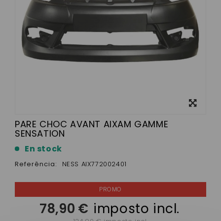
View
larger
PARE CHOC AVANT AIXAM GAMME
SENSATION
En stock
Referência:
NESS AIX772002401
78,90 €
imposto incl.