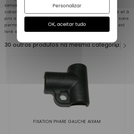
Personalizar
sensation remplacera le votre qui est dans un état
catastrophique ou endommagée. très bonne qualité et à
prix a un casser, Nessycar le roi de la pièces voiture sans
OK, aceitar tudo
permis boutique en ligne livraison rapide ce produit est
livré en matière abs brut (à apprêter et à peindre).
30 outros produtos na mesma categoria:
FIXATION PHARE GAUCHE AIXAM