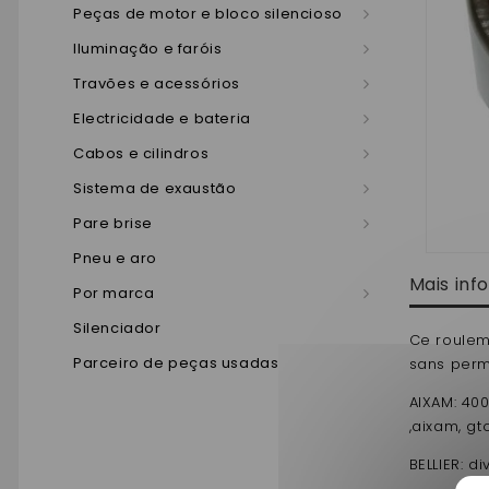
Peças de motor e bloco silencioso
Iluminação e faróis
Travões e acessórios
Electricidade e bateria
Cabos e cilindros
Sistema de exaustão
Pare brise
Pneu e aro
Mais in
Por marca
Silenciador
Ce roulem
Parceiro de peças usadas
sans perm
AIXAM: 400
,aixam, g
BELLIER: d