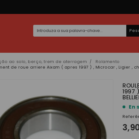
Pes
ção ao solo, berço, trem de aterragem
Rolamento
ent de roue arriere Aixam ( apres 1997 ) , Microcar , Ligier , ch
ROULE
1997 
BELLI
En 
Referê
3,9