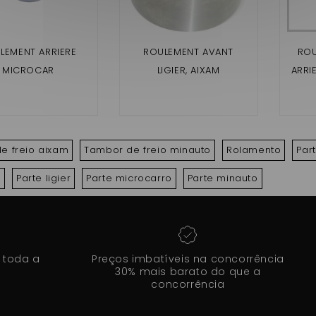
LEMENT ARRIERE
ROULEMENT AVANT
ROU
MICROCAR
LIGIER, AIXAM
ARRIE
C2/MGO/M8/LIGIE
,MICROCAR,CHATENET,
XTO
XTOO/IXO/JS50
JDM 30 X 60 X 37
25X52X42
e freio aixam
Tambor de freio minauto
Rolamento
Par
m
Parte ligier
Parte microcarro
Parte minauto
 toda a
Preços imbatíveis na concorrência
30% mais barato do que a
concorrência