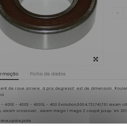
View
larger
formação
Ficha de dados
ent de roue arriere à prix degressif est de dimension Rouleme
is
 - 400E - 400S - 400SL - 400 Evolution,500.4,721,741,751 aixam c
to, aixam crossover , aixam mega 1 mega 2 coupè jusqu 'en 20
ivane,opale,jade