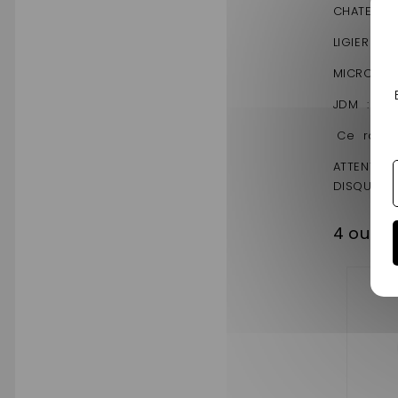
CHATENET: 
LIGIER : 1
MICROCAR:
JDM : abac
Ce roulem
ATTENTION
DISQUES !
4 outro