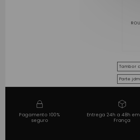
ROU
MC1/M
R 
Tambor d
Parte jd
Pagamento 100%
Entrega 24h a 48h em
seguro
França