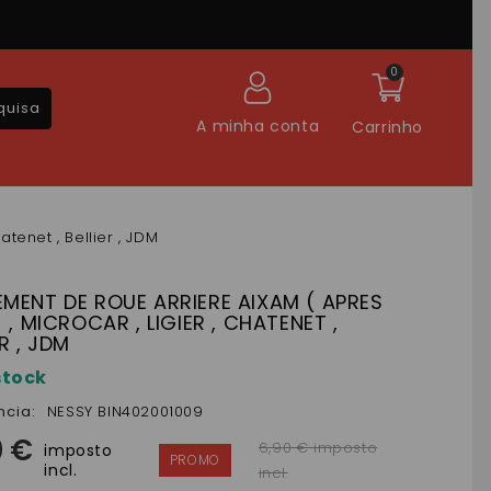
0
quisa
A minha conta
Carrinho
atenet , Bellier , JDM
MENT DE ROUE ARRIERE AIXAM ( APRES
) , MICROCAR , LIGIER , CHATENET ,
ER , JDM
stock
ncia:
NESSY BIN402001009
0 €
6,90 € imposto
imposto
incl.
incl.