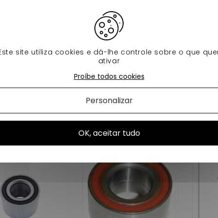
stella , media , barooder , ch26 , ch30 ,ch30 , speedino
62 , ambra , nova ,xtoo1, xtoo2, xtoo max ,
 virgo avec frein tambour et a l'avant , mc1/mc2 1er mont
Este site utiliza cookies e dá-lhe controle sobre o que que
a , albizia , aloes , roxsy , xheos
ativar
ent de moyeu vous permez la bonne axe et la rotation de v
Proíbe todos cookies
 DEUX ROULEMENT PAR ROUE POUR L AVANT POUR CERTAINS MODE
Personalizar
!!!!! PRENEZ BIEN VOS MESURES OU CONTACTEZ NOUS
s produtos na mesma categoria:
OK, aceitar tudo