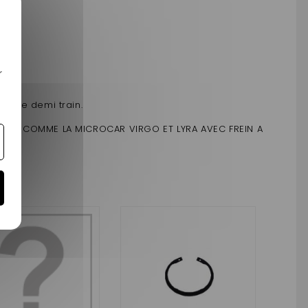
age
r
otre demi train.
LES COMME LA MICROCAR VIRGO ET LYRA AVEC FREIN A