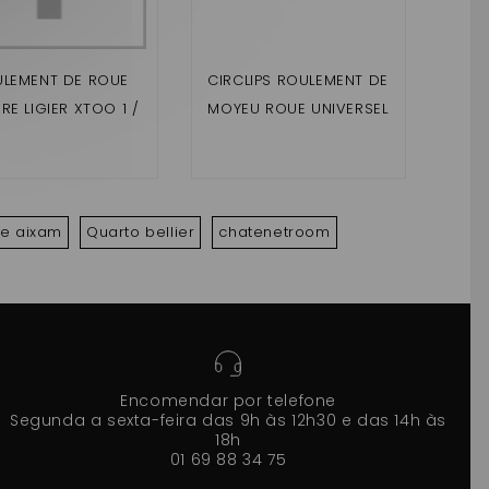
LEMENT DE ROUE
CIRCLIPS ROULEMENT DE
RE LIGIER XTOO 1 /
MOYEU ROUE UNIVERSEL
O 2 / XTOO MAX /
XTOO R (2EME
MONTAGE)
te aixam
Quarto bellier
chatenetroom
Encomendar por telefone
Segunda a sexta-feira das 9h às 12h30 e das 14h às
18h
01 69 88 34 75