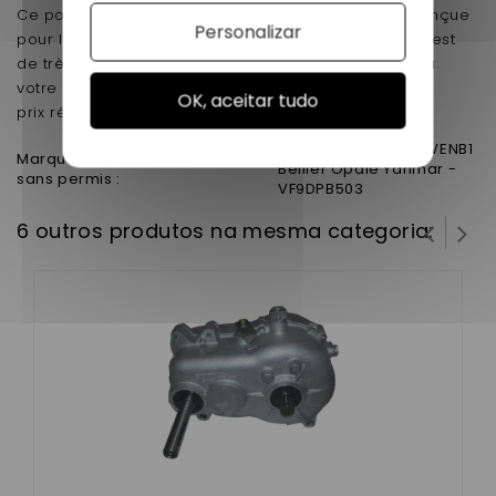
Ce pont inverseur est d'origine , spécifiquement conçue
Personalizar
pour les voiturettes de marque bellier . Cette pièce est
de très bonne qualité , sera parfaitement adaptée à
votre voiture sans permis est remplacera pour un
OK, aceitar tudo
prix réduit votre ancienne pièces .
Bellier Jade - VF9BWENB1
Marque Bellier modele voiture
Bellier Opale Yanmar -
sans permis :
VF9DPB503
6 outros produtos na mesma categoria: