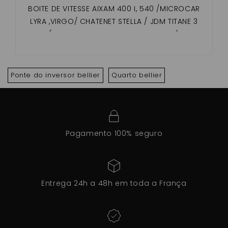
BOITE DE VITESSE AIXAM 400 I, 540 /MICROCAR
LYRA ,VIRGO/ CHATENET STELLA / JDM TITANE 3
(AVEC MOTEUR LOMBARDINI FOCS )
Ponte do inversor bellier
Quarto bellier
Pagamento 100% seguro
Entrega 24h a 48h em toda a França