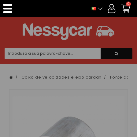
Painel de Gerenciamento de Cookies
0
Caixa de velocidades e eixo cardan
Ponte do in