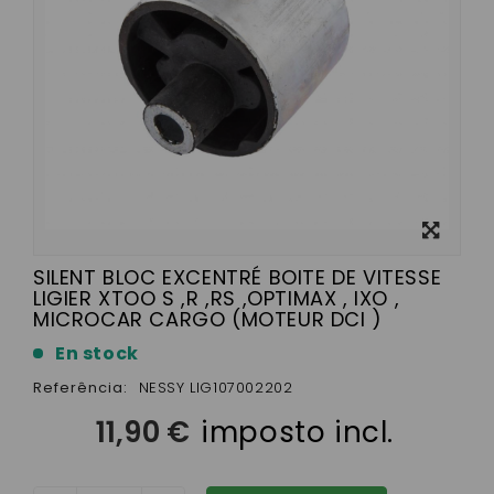
View
larger
SILENT BLOC EXCENTRÉ BOITE DE VITESSE
LIGIER XTOO S ,R ,RS ,OPTIMAX , IXO ,
MICROCAR CARGO (MOTEUR DCI )
En stock
Referência:
NESSY LIG107002202
11,90 €
imposto incl.