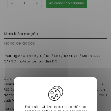
Adicionar ao carrinho
Mais informação
Ficha de dados
Pour Ligier XTOO R / S / RS / IXO / IXO DCI / MICROCAR
CARGO moteur Lombardini DCI
Ce silent bloc de boîte de vitesse est destiné aux
véhicules sans permis de la marque Ligier (XTOO R / S /
RS) équipés d'un moteur Lombardini DCI et d'une fixation
décentrée. Son petit plus ? Un prix très compétitif qui vous
satisfera pleinement.
Este site utiliza cookies e dá-lhe
Reference d'origine: 0131832