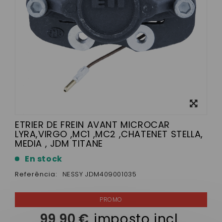
View
larger
ETRIER DE FREIN AVANT MICROCAR
LYRA,VIRGO ,MC1 ,MC2 ,CHATENET STELLA,
MEDIA , JDM TITANE
En stock
Referência:
NESSY JDM409001035
99,90 €
imposto incl.