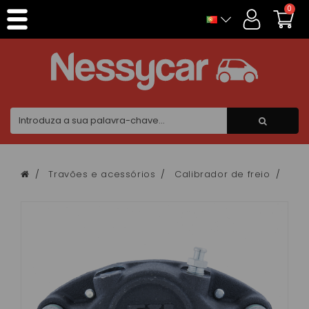
Painel de Gerenciamento de Cookies
0
Travões e acessórios
Calibrador de freio
Pin