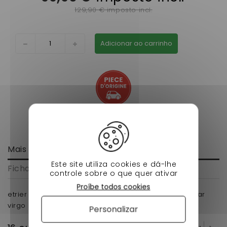
129,90 € imposto incl.
Adicionar ao carrinho
Mais informação
Este site utiliza cookies e dá-lhe
Ficha de dados
controle sobre o que quer ativar
Proíbe todos cookies
etrier de frein droit ou gauche avant 170 mm microcar
virgo mc1 mc2 et chatenet stella
Personalizar