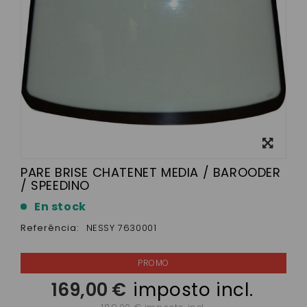
View
larger
PARE BRISE CHATENET MEDIA / BAROODER
/ SPEEDINO
En stock
Referência:
NESSY 7630001
169,00 €
imposto incl.