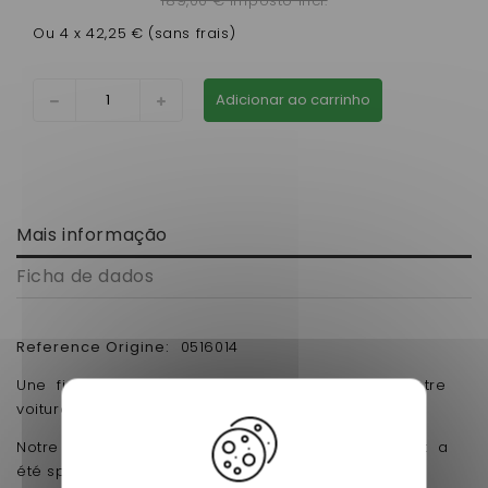
189,00 € imposto incl.
Ou 4 x 42,25 € (sans frais)
Adicionar ao carrinho
Mais informação
Ficha de dados
Reference Origine:
0516014
Une fissure ou un eclat sur votre pare-brise de votre
voiture sans permis ? Remplacez-le !
Notre site vous propose un pare brise utra résistant a
été spécialement développée par les meilleurs