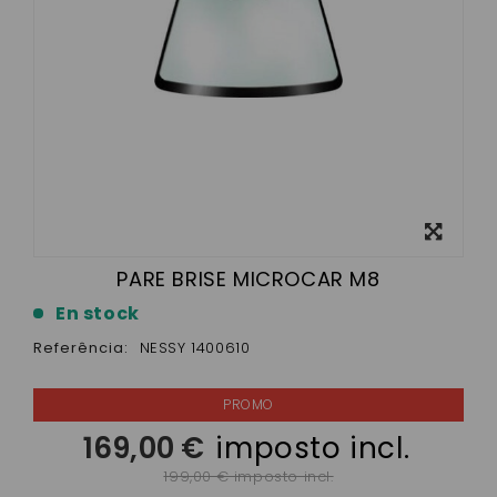
View
larger
PARE BRISE MICROCAR M8
En stock
Referência:
NESSY 1400610
169,00 €
imposto incl.
199,00 € imposto incl.