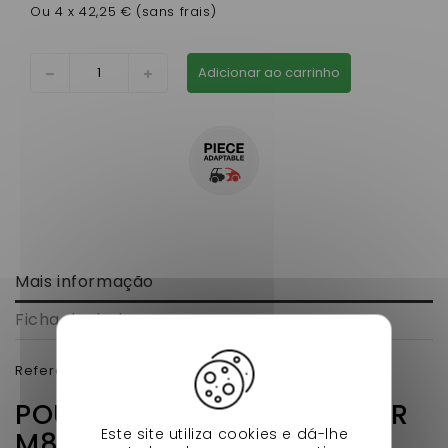
Ou 4 x 42,25 € (sans frais)
Adicionar ao carrinho
Mais informação
Ficha de dados
Reference Origine:
1400610
POUR PARE BRISE MICROCAR
Este site utiliza cookies e dá-lhe
M8