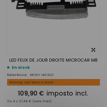
View
larger
LED FEUX DE JOUR DROITE MICROCAR M8
En stock
Referência:
NESSY 1401320
Warning: Last items in stock!
109,90 €
imposto incl.
Ou 4 x 27,48 € (sans frais)