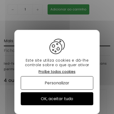
Adicionar ao carrinho
Mais informação
Ficha de dados
Este site utiliza cookies e dá-lhe
led-feux-de-jour-droite-microcar-m8 pour voiture sans
controle sobre o que quer ativar
permis
Proíbe todos cookies
4 outros produtos na mesma categoria:
Personalizar
OK, aceitar tudo