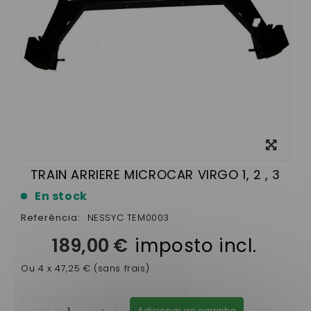
View
larger
TRAIN ARRIERE MICROCAR VIRGO 1, 2 , 3
En stock
Referência:
NESSYC TEM0003
189,00 €
imposto incl.
Ou 4 x 47,25 € (sans frais)
Adicionar ao carrinho