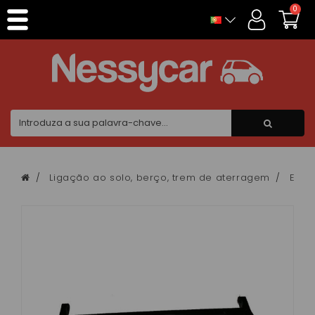
Painel de Gerenciamento de Cookies
0
Ligação ao solo, berço, trem de aterragem
Essie