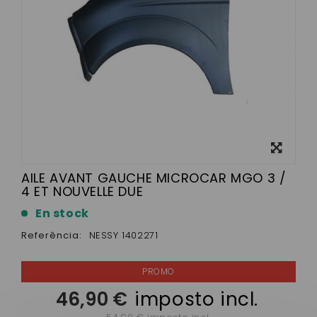
View
larger
AILE AVANT GAUCHE MICROCAR MGO 3 /
4 ET NOUVELLE DUE
En stock
Referência:
NESSY 1402271
46,90 €
imposto incl.