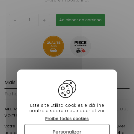
54,90 € imposto incl.
Adicionar ao carrinho
Mais informação
Ficha de dados
Este site utiliza cookies e dá-lhe
AILE AVANT GAUCHE MICROCAR MGO 3 / 4 ET NOUVELLE DUE
controle sobre o que quer ativar
VOITURE SANS PERMIS
Proíbe todos cookies
votre carrosserie est abimer remplacer pour retrouver
Personalizar
une bonne allure qui s adapte sur microcar mg3 et 4 et