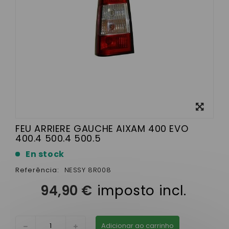
View
larger
FEU ARRIERE GAUCHE AIXAM 400 EVO
400.4 500.4 500.5
En stock
Referência:
NESSY 8R008
94,90 €
imposto incl.
Adicionar ao carrinho