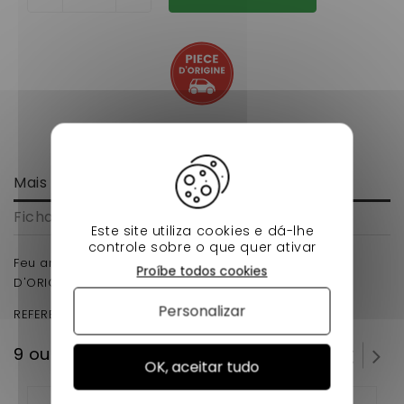
Mais informação
Ficha de dados
Este site utiliza cookies e dá-lhe
controle sobre o que quer ativar
Feu arriere gauche aixam 400 evo 400.4 500.4 500.5
Proíbe todos cookies
D'ORIGINE .
Personalizar
REFERENCE D'ORIGINE : 8R008
9 outros produtos na mesma categoria:
OK, aceitar tudo