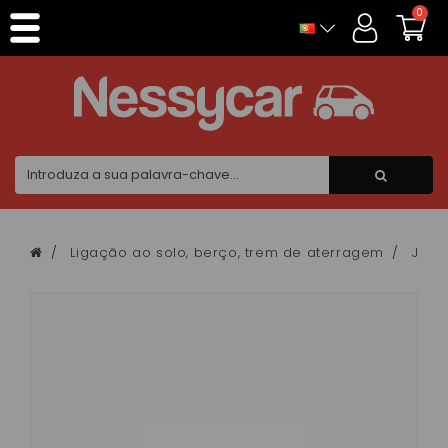
Painel de Gerenciamento de Cookies
0
Ligação ao solo, berço, trem de aterragem
Junta