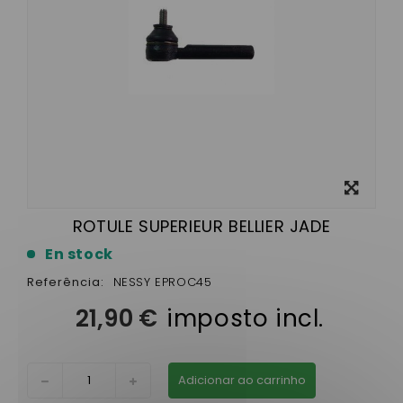
View
larger
ROTULE SUPERIEUR BELLIER JADE
En stock
Referência:
NESSY EPROC45
21,90 €
imposto incl.
Adicionar ao carrinho