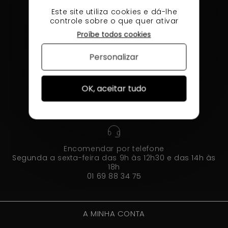
Este site utiliza cookies e dá-lhe
controle sobre o que quer ativar
Proíbe todos cookies
Entrega 24h a 48h em toda a França
Personalizar
OK, aceitar tudo
Preços imbatíveis na concorrência
30% mais barato do que a concorrência
Encomendar por telefone
Segunda a sexta-feira das 9h às 12h30 e das 14h às
18h
01 69 88 34 75
A MINHA CONTA