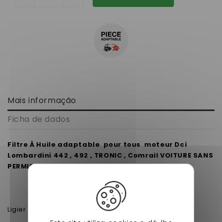
Mais informação
Ficha de dados
Filtre À Huile adaptable pour tous moteur Dci
Lombardini 442 , 492 , TRONIC , Comrail VOITURE SANS
PERMIS .
Ligier JS50 Lombardini DCI -
Ligier Optimax DCI - VJRJS40CR
Ligier IXO DCI - VJRJS36CR
Ligier
Ligier JS RC DCI (442) - VH862BC
Ligier XTOO R DCI - VJRJS34CR