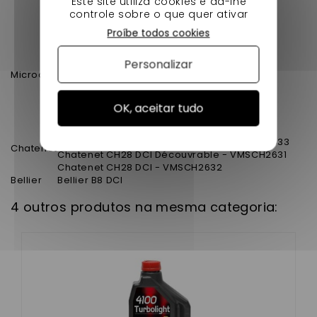
Este site utiliza cookies e dá-lhe
Ligier XTOO RS DCI - VJRJS44CR
controle sobre o que quer ativar
Ligier JS RC DCI (492) - VH862BR
Proíbe todos cookies
Microcar M8 DCI - VH881BC
Microcar Cargo DCI - VJRJS40CR
Personalizar
Microcar MGO DCI - VH861BC
Microcar
Microcar F8C DCI - VH862BC
MGO 3 DCI ,MGO 4 DCI
OK, aceitar tudo
Chatenet CH28 DCI - VMSCH2630
Chatenet CH28 DCI Découvrable - VMSCH2633
Chatenet
Chatenet CH28 DCI Découvrable - VMSCH2631
Chatenet CH28 DCI - VMSCH2632
Bellier
Bellier B8 DCI
4 outros produtos na mesma categoria: