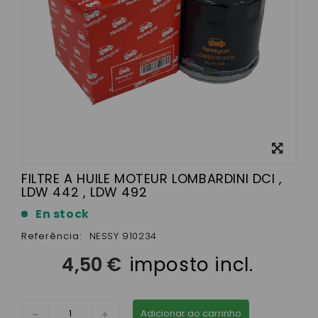
View
larger
FILTRE A HUILE MOTEUR LOMBARDINI DCI ,
LDW 442 , LDW 492
En stock
Referência:
NESSY 910234
4,50 €
imposto incl.
Adicionar ao carrinho