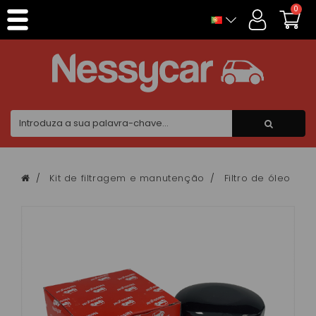
Painel de Gerenciamento de Cookies
0
Kit de filtragem e manutenção
Filtro de óleo
F