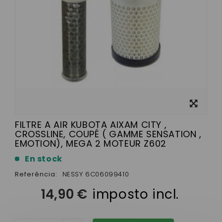
View
larger
FILTRE A AIR KUBOTA AIXAM CITY ,
CROSSLINE, COUPÉ ( GAMME SENSATION ,
EMOTION), MEGA 2 MOTEUR Z602
En stock
Referência:
NESSY 6C06099410
14,90 €
imposto incl.