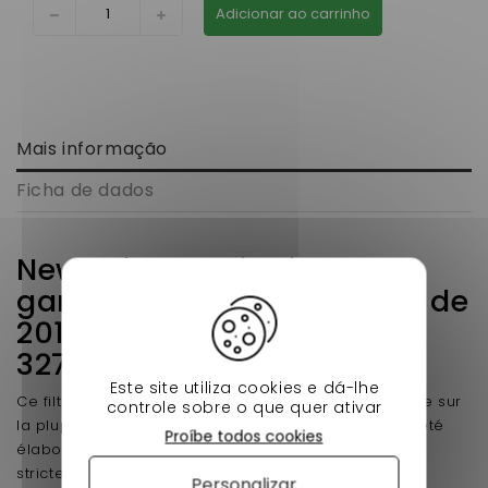
Adicionar ao carrinho
Mais informação
Ficha de dados
News Filtre a Air aixam
gamme sensation a partir de
2017 (6C06099410 +
3272158242 )
Este site utiliza cookies e dá-lhe
Ce filtre adaptable à air nouveau modele se monte sur
controle sobre o que quer ativar
la plupart des voiture sans permis après 2017 et a été
Proíbe todos cookies
élaboré en tenant compte de normes européennes
strictes.
Personalizar