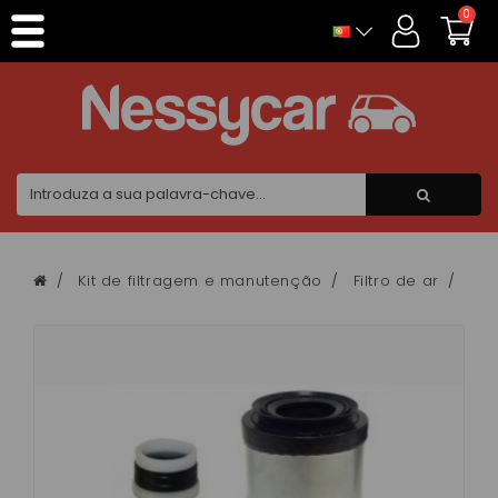
Painel de Gerenciamento de Cookies
0
Kit de filtragem e manutenção
Filtro de ar
Fil