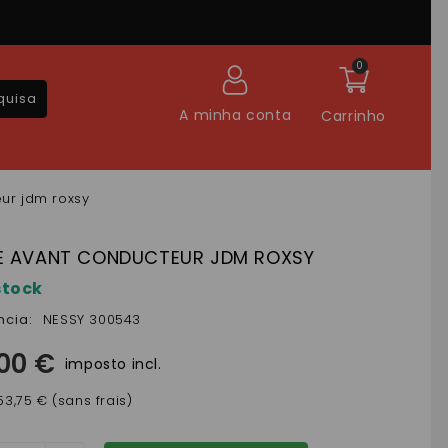
0
quisa
A minha conta
Carrinho
ur jdm roxsy
E AVANT CONDUCTEUR JDM ROXSY
stock
ncia:
NESSY 300543
,00 €
imposto incl.
53,75 € (sans frais)