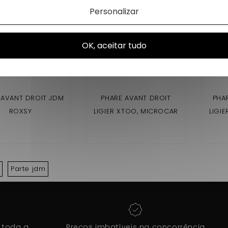
Personalizar
OK, aceitar tudo
 AVANT DROIT JDM
PHARE AVANT DROIT
PHA
ROXSY
LIGIER XTOO, MICROCAR
LIGI
VIRGO 3, JDM ALBIZIA,
VIR
JDM ABACA, BELLIER
JD
OPALE, DIVANE
Parte jdm
 toda a
Preços imbatíveis na concorrência