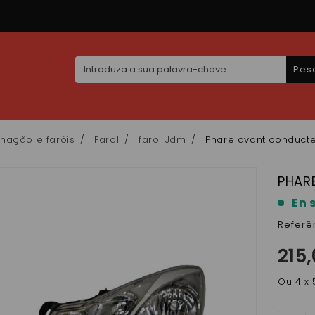
Pes
inação e faróis
Farol
farol Jdm
Phare avant conducte
PHAR
En 
Referê
215
Ou 4 x 