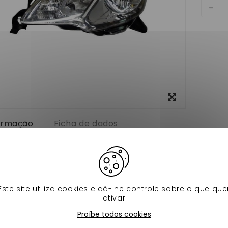
View
larger
formação
Ficha de dados
avant conducteur jdm roxsy pour votre vsp.
d'origine : 0208125
Este site utiliza cookies e dá-lhe controle sobre o que que
s produtos na mesma categoria:
ativar
Proíbe todos cookies