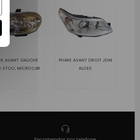
RE AVANT GAUCHE
PHARE AVANT DROIT JDM
PH
ER XTOO, MICROCAR
ALOES
GO 3, JDM ALBIZIA,
M ABACA, BELLIER
OPALE, DIVANE
Encomendar por telefone