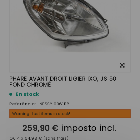
View
larger
PHARE AVANT DROIT LIGIER IXO, JS 50
FOND CHROMÈ
En stock
Referência:
NESSY 0061118
Warning: Last items in stock!
259,90 €
imposto incl.
Ou 4 x 64,98 € (sans frais)