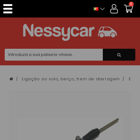
Painel de Gerenciamento de Cookies
0
Ligação ao solo, berço, trem de aterragem
Esta