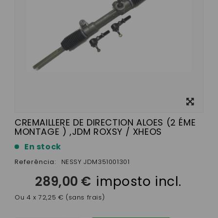
View
larger
CREMAILLERE DE DIRECTION ALOES (2 ÉME
MONTAGE ) ,JDM ROXSY / XHEOS
En stock
Referência:
NESSY JDM351001301
289,00 €
imposto incl.
Ou 4 x 72,25 € (sans frais)