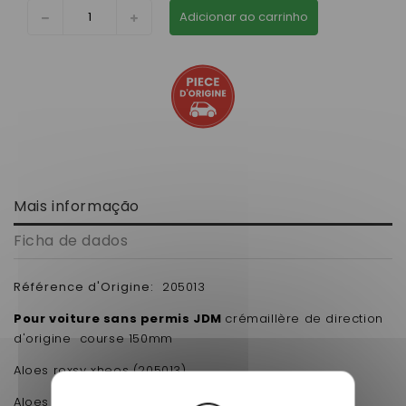
Adicionar ao carrinho
Mais informação
Ficha de dados
Référence d'Origine:
205013
Pour voiture sans permis JDM
crémaillère de direction
d'origine course 150mm
Aloes roxsy xheos (205013)
Aloes à partir n° de série 202890