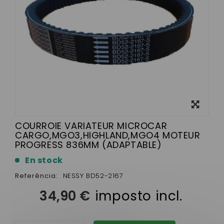
View
larger
COURROIE VARIATEUR MICROCAR
CARGO,MGO3,HIGHLAND,MGO4 MOTEUR
PROGRESS 836MM (ADAPTABLE)
En stock
Referência:
NESSY BD52-2167
34,90 €
imposto incl.