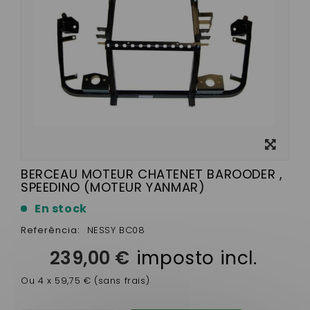
View
larger
BERCEAU MOTEUR CHATENET BAROODER ,
SPEEDINO (MOTEUR YANMAR)
En stock
Referência:
NESSY BC08
239,00 €
imposto incl.
Ou 4 x 59,75 € (sans frais)