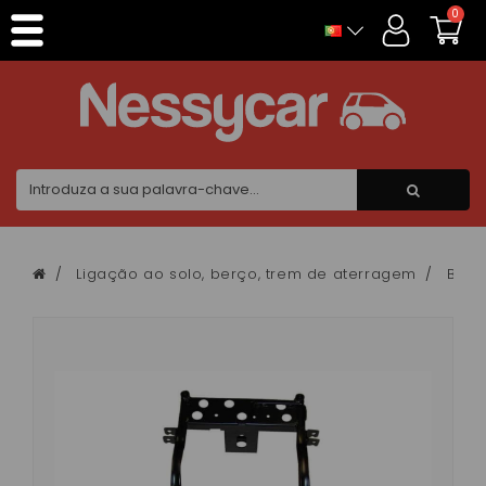
Painel de Gerenciamento de Cookies
0
Ligação ao solo, berço, trem de aterragem
Berç