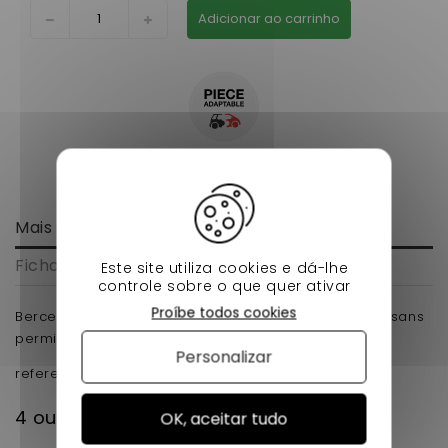
Adicionar ao carrinho
Mais informação
Ficha de dados
Este site utiliza cookies e dá-lhe
controle sobre o que quer ativar
Proíbe todos cookies
Berceau moteur chatenet barooder yanmar voiture sans
permis .
Personalizar
reference d'origine : 0118004
4 outros produtos na mesma categoria:
OK, aceitar tudo