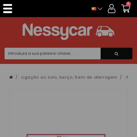
Painel de Gerenciamento de Cookies
0
Ligação ao solo, berço, trem de aterragem
Amor