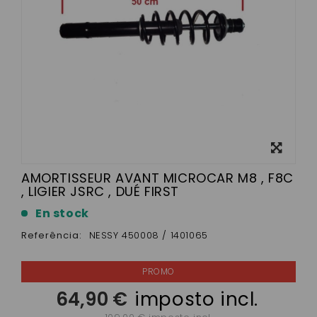
View
larger
AMORTISSEUR AVANT MICROCAR M8 , F8C
, LIGIER JSRC , DUÉ FIRST
En stock
Referência:
NESSY 450008 / 1401065
64,90 €
imposto incl.