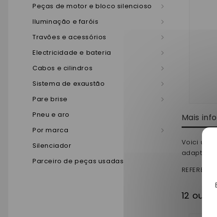
Peças de motor e bloco silencioso
Iluminação e faróis
Travões e acessórios
Electricidade e bateria
Cabos e cilindros
Sistema de exaustão
Pare brise
Pneu e aro
Mais in
Por marca
Voici un é
Silenciador
adaptable
Parceiro de peças usadas
REFERENCE
12 outr