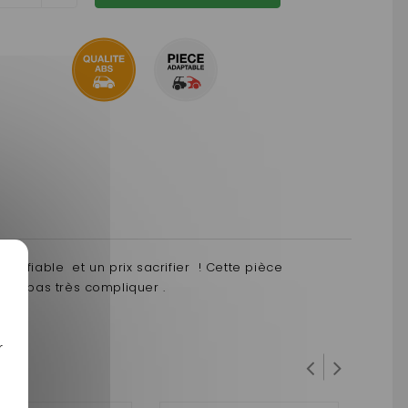
A, fiable et un prix sacrifier ! Cette pièce
une pas très compliquer .
r