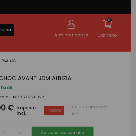
0
quisa
A minha conta
Carrinho
ALBIZIA
 CHOC AVANT JDM ALBIZIA
stock
ncia:
NESSYC720028
90 €
88,90 € imposto
imposto
incl.
incl.
Adicionar ao carrinho