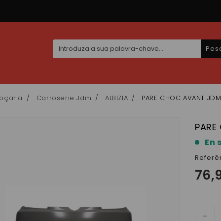
Pes
oçaria
Carroserie Jdm
ALBIZIA
PARE CHOC AVANT JDM 
PARE
En 
Referê
76,