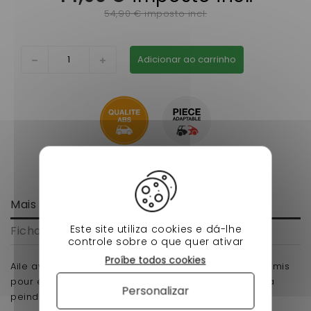
54,90 € imposto incl.
Adicionar ao carrinho
Mais informação
Este site utiliza cookies e dá-lhe
Ficha de dados
controle sobre o que quer ativar
Proíbe todos cookies
Aile avant gauche aixam 500.4 pour voiture sans permis
pour également 500.5 et 500.5 minivan en abs pret a
Personalizar
peindre.