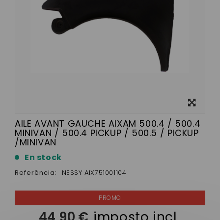
View
larger
AILE AVANT GAUCHE AIXAM 500.4 / 500.4
MINIVAN / 500.4 PICKUP / 500.5 / PICKUP
/MINIVAN
En stock
Referência:
NESSY AIX751001104
44,90 €
imposto incl.