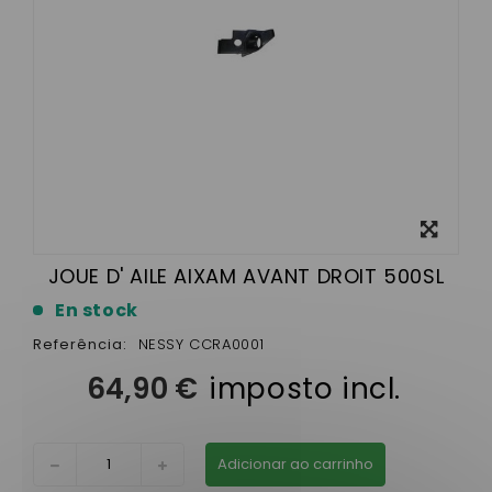
View
larger
JOUE D' AILE AIXAM AVANT DROIT 500SL
En stock
Referência:
NESSY CCRA0001
64,90 €
imposto incl.
Adicionar ao carrinho