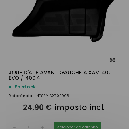
View
larger
JOUE D'AILE AVANT GAUCHE AIXAM 400
EVO / 400.4
En stock
Referência:
NESSY SX700006
24,90 €
imposto incl.
Adicionar ao carrinho